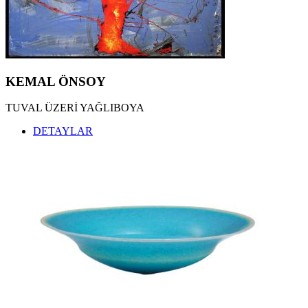
KEMAL TUFAN ESERLERİ
,
KEMAL ÖNSOY ESERLERİ
,
ÖZDEMİR ALTAN ESERLERİ
,
ZEKİ FAİK İZER ESERLERİ
,
HALİL VURUCUOĞLU ESERLERİ
,
ALBERT BİTRAN ESERLERİ
,
MÜBİN ORHON ESERLERİ
,
KEMAL ÖNSOY
BUBİ ESERLERİ
,
EBRU UYGUN ESERLERİ
,
TUVAL ÜZERİ YAĞLIBOYA
ZEKİ ARSLAN ESERLERİ
,
ARDAN ÖZMENOĞLU ESERLERİ
,
DETAYLAR
SEYDİ MURAT KOÇ ESERLERİ
,
BURHAN DOĞANÇAY ESERLERİ
,
SEDAT GİRGİN ESERLERİ
,
İNCİ EVİNER ESERLERİ
,
NURİ İYEM ESERLERİ
,
MEVLÜT AKYILDIZ ESERLERİ
,
OSMAN DİNÇ ESERLERİ
,
JORDI RIBES ESERLERİ
,
KATHERINAE BERNHARDT ESERLERİ
,
NİLBAR GÜREŞ ESERLERİ
,
SEÇKİN PİRİM ESERLERİ
,
YÜKSEL ARSLAN ESERLERİ
,
İLGİLİ ADALAN ESERLERİ
,
HAKAN ÇINAR ESERLERİ
,