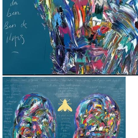
FERRUH BAŞAĞA ESERLERİ
,
GÜNGÖR TANER ESERLERİ
,
MEHMET GÜLERYÜZ ESERLERİ
,
MUSTAFA ATA ESERLERİ
,
ÖMER ULUÇ ESERLERİ
,
SAM FRANCIS ESERLERİ
,
SELMA GÜRBÜZ ESERLERİ
,
ZEKAİ ORMANCI ESERLERİ
,
ARZU AKGÜN ESERLERİ
,
GÜLTEN İMAMOĞLU ESERLERİ
,
BEDRİ RAHMİ EYÜBOĞLU ESERLERİ
,
DEVRİM ERBİL ESERLERİ
,
SELİM ALTAN ESERLERİ
,
EREN EYÜBOĞLU ESERLERİ
,
NURİ BATTAL ESERLERİ
,
YUSUF AYGEÇ ESERLERİ
,
SEVİNÇ ALTAN ESERLERİ
,
FİLİZ KAHRAMAN ESERLERİ
,
HAKKI ANLI ESERLERİ
,
SEO YOUNG DEOK ESERLERİ
,
ADNAN ÇOKER ESERLERİ
,
MUSTAFA HORASAN ESERLERİ
,
MURAT PULAT ESERLERİ
,
ABİDİN DİNO ESERLERİ
,