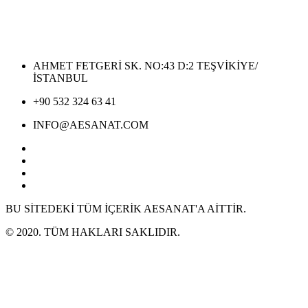
AHMET FETGERİ SK. NO:43 D:2 TEŞVİKİYE/
İSTANBUL
+90 532 324 63 41
INFO@AESANAT.COM
BU SİTEDEKİ TÜM İÇERİK AESANAT'A AİTTİR.
© 2020. TÜM HAKLARI SAKLIDIR.