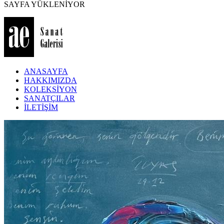
SAYFA YÜKLENİYOR
ANASAYFA
HAKKIMIZDA
KOLEKSİYON
SANATÇILAR
İLETİŞİM