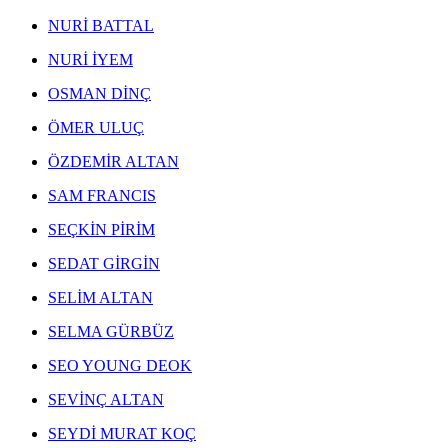
NEJAD MELİH DEVRİM ESERLERİ
,
EKREM YALÇINDAĞ ESERLERİ
,
NURİ BATTAL
ALEV EBUZİYYA ESERLERİ
,
HANEFİ YETER ESERLERİ
,
NURİ İYEM
NEJAT SATI ESERLERİ
,
ALEV EBUZİYYA SİESBYE ESERLERİ
,
OSMAN DİNÇ
EROL AKYAVAŞ ESERLERİ
,
ÖMER ULUÇ
KOMET ESERLERİ
,
AYLA TURAN ESERLERİ
,
ÖZDEMİR ALTAN
İHSAN CEMAL KARABURÇAK ESERLERİ
,
SAM FRANCIS
SEÇKİN PİRİM
SEDAT GİRGİN
SELİM ALTAN
SELMA GÜRBÜZ
SEO YOUNG DEOK
SEVİNÇ ALTAN
SEYDİ MURAT KOÇ