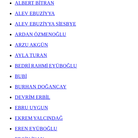
ALBERT BİTRAN
ALEV EBUZİYYA
ALEV EBUZİYYA SİESBYE
ARDAN ÖZMENOĞLU
ARZU AKGÜN
AYLA TURAN
BEDRİ RAHMİ EYÜBOĞLU
BUBİ
BURHAN DOĞANÇAY
DEVRİM ERBİL
EBRU UYGUN
EKREM YALÇINDAĞ
EREN EYÜBOĞLU
ERGİN İNAN ESERLERİ
,