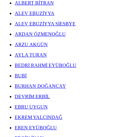
ALBERT BİTRAN
ALEV EBUZİYYA
ALEV EBUZİYYA SİESBYE
ERGİN İNAN ESERLERİ
,
ARDAN ÖZMENOĞLU
FERRUH BAŞAĞA ESERLERİ
,
GÜNGÖR TANER ESERLERİ
,
ARZU AKGÜN
MEHMET GÜLERYÜZ ESERLERİ
,
MUSTAFA ATA ESERLERİ
,
AYLA TURAN
ÖMER ULUÇ ESERLERİ
,
SAM FRANCIS ESERLERİ
,
BEDRİ RAHMİ EYÜBOĞLU
SELMA GÜRBÜZ ESERLERİ
,
BUBİ
ZEKAİ ORMANCI ESERLERİ
,
ARZU AKGÜN ESERLERİ
,
BURHAN DOĞANÇAY
GÜLTEN İMAMOĞLU ESERLERİ
,
BEDRİ RAHMİ EYÜBOĞLU ESERLERİ
,
DEVRİM ERBİL
DEVRİM ERBİL ESERLERİ
,
SELİM ALTAN ESERLERİ
,
EBRU UYGUN
EREN EYÜBOĞLU ESERLERİ
,
NURİ BATTAL ESERLERİ
,
EKREM YALÇINDAĞ
YUSUF AYGEÇ ESERLERİ
,
SEVİNÇ ALTAN ESERLERİ
,
EREN EYÜBOĞLU
FİLİZ KAHRAMAN ESERLERİ
,
HAKKI ANLI ESERLERİ
,