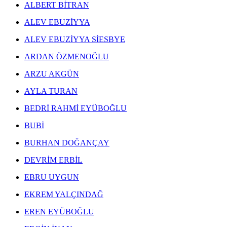
ALBERT BİTRAN
ALEV EBUZİYYA
ALEV EBUZİYYA SİESBYE
ERGİN İNAN ESERLERİ
,
ARDAN ÖZMENOĞLU
FERRUH BAŞAĞA ESERLERİ
,
GÜNGÖR TANER ESERLERİ
,
ARZU AKGÜN
MEHMET GÜLERYÜZ ESERLERİ
,
MUSTAFA ATA ESERLERİ
,
AYLA TURAN
ÖMER ULUÇ ESERLERİ
,
SAM FRANCIS ESERLERİ
,
BEDRİ RAHMİ EYÜBOĞLU
SELMA GÜRBÜZ ESERLERİ
,
BUBİ
ZEKAİ ORMANCI ESERLERİ
,
ARZU AKGÜN ESERLERİ
,
BURHAN DOĞANÇAY
GÜLTEN İMAMOĞLU ESERLERİ
,
BEDRİ RAHMİ EYÜBOĞLU ESERLERİ
,
DEVRİM ERBİL
DEVRİM ERBİL ESERLERİ
,
SELİM ALTAN ESERLERİ
,
EBRU UYGUN
EREN EYÜBOĞLU ESERLERİ
,
NURİ BATTAL ESERLERİ
,
EKREM YALÇINDAĞ
YUSUF AYGEÇ ESERLERİ
,
SEVİNÇ ALTAN ESERLERİ
,
EREN EYÜBOĞLU
FİLİZ KAHRAMAN ESERLERİ
,
HAKKI ANLI ESERLERİ
,