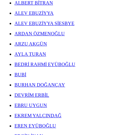
ALBERT BİTRAN
ALEV EBUZİYYA
ALEV EBUZİYYA SİESBYE
ARDAN ÖZMENOĞLU
ARZU AKGÜN
AYLA TURAN
BEDRİ RAHMİ EYÜBOĞLU
BUBİ
BURHAN DOĞANÇAY
DEVRİM ERBİL
EBRU UYGUN
EKREM YALÇINDAĞ
EREN EYÜBOĞLU
ERGİN İNAN ESERLERİ
,