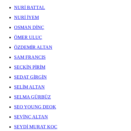
NEJAD MELİH DEVRİM ESERLERİ
,
EKREM YALÇINDAĞ ESERLERİ
,
NURİ BATTAL
ALEV EBUZİYYA ESERLERİ
,
HANEFİ YETER ESERLERİ
,
NURİ İYEM
NEJAT SATI ESERLERİ
,
ALEV EBUZİYYA SİESBYE ESERLERİ
,
OSMAN DİNÇ
EROL AKYAVAŞ ESERLERİ
,
ÖMER ULUÇ
KOMET ESERLERİ
,
AYLA TURAN ESERLERİ
,
ÖZDEMİR ALTAN
İHSAN CEMAL KARABURÇAK ESERLERİ
,
SAM FRANCIS
SEÇKİN PİRİM
SEDAT GİRGİN
SELİM ALTAN
SELMA GÜRBÜZ
SEO YOUNG DEOK
SEVİNÇ ALTAN
SEYDİ MURAT KOÇ