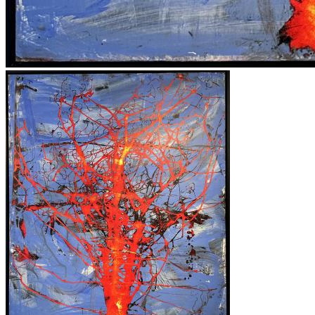
KEMAL TUFAN ESERLERİ
,
KEMAL ÖNSOY ESERLERİ
,
ÖZDEMİR ALTAN ESERLERİ
,
ZEKİ FAİK İZER ESERLERİ
,
HALİL VURUCUOĞLU ESERLERİ
,
ALBERT BİTRAN ESERLERİ
,
MÜBİN ORHON ESERLERİ
,
BUBİ ESERLERİ
,
EBRU UYGUN ESERLERİ
,
ZEKİ ARSLAN ESERLERİ
,
ARDAN ÖZMENOĞLU ESERLERİ
,
SEYDİ MURAT KOÇ ESERLERİ
,
BURHAN DOĞANÇAY ESERLERİ
,
SEDAT GİRGİN ESERLERİ
,
İNCİ EVİNER ESERLERİ
,
NURİ İYEM ESERLERİ
,
MEVLÜT AKYILDIZ ESERLERİ
,
OSMAN DİNÇ ESERLERİ
,
JORDI RIBES ESERLERİ
,
KATHERINAE BERNHARDT ESERLERİ
,
NİLBAR GÜREŞ ESERLERİ
,
SEÇKİN PİRİM ESERLERİ
,
YÜKSEL ARSLAN ESERLERİ
,
İLGİLİ ADALAN ESERLERİ
,
HAKAN ÇINAR ESERLERİ
,