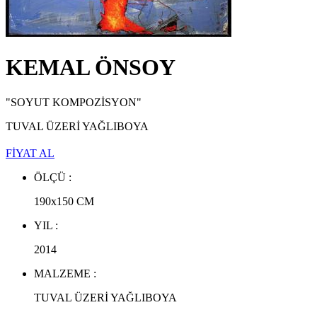
NEJAD MELİH DEVRİM ESERLERİ
,
EKREM YALÇINDAĞ ESERLERİ
,
ALEV EBUZİYYA ESERLERİ
,
HANEFİ YETER ESERLERİ
,
NEJAT SATI ESERLERİ
,
KEMAL ÖNSOY
ALEV EBUZİYYA SİESBYE ESERLERİ
,
EROL AKYAVAŞ ESERLERİ
,
KOMET ESERLERİ
,
"SOYUT KOMPOZİSYON"
AYLA TURAN ESERLERİ
,
İHSAN CEMAL KARABURÇAK ESERLERİ
,
TUVAL ÜZERİ YAĞLIBOYA
FİYAT AL
ÖLÇÜ :
190x150
CM
YIL :
2014
MALZEME :
TUVAL ÜZERİ YAĞLIBOYA