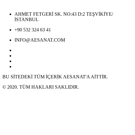
AHMET FETGERİ SK. NO:43 D:2 TEŞVİKİYE/
İSTANBUL
+90 532 324 63 41
INFO@AESANAT.COM
BU SİTEDEKİ TÜM İÇERİK AESANAT'A AİTTİR.
© 2020. TÜM HAKLARI SAKLIDIR.