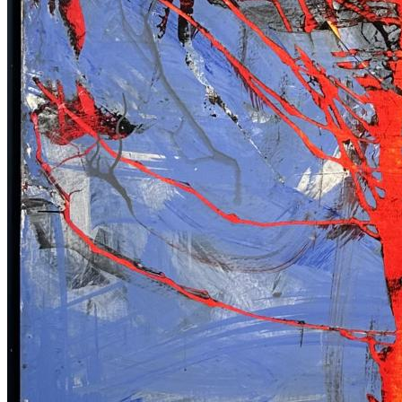
FERRUH BAŞAĞA ESERLERİ
,
GÜNGÖR TANER ESERLERİ
,
MEHMET GÜLERYÜZ ESERLERİ
,
MUSTAFA ATA ESERLERİ
,
ÖMER ULUÇ ESERLERİ
,
SAM FRANCIS ESERLERİ
,
SELMA GÜRBÜZ ESERLERİ
,
ZEKAİ ORMANCI ESERLERİ
,
ARZU AKGÜN ESERLERİ
,
GÜLTEN İMAMOĞLU ESERLERİ
,
BEDRİ RAHMİ EYÜBOĞLU ESERLERİ
,
DEVRİM ERBİL ESERLERİ
,
SELİM ALTAN ESERLERİ
,
EREN EYÜBOĞLU ESERLERİ
,
NURİ BATTAL ESERLERİ
,
YUSUF AYGEÇ ESERLERİ
,
SEVİNÇ ALTAN ESERLERİ
,
FİLİZ KAHRAMAN ESERLERİ
,
HAKKI ANLI ESERLERİ
,
SEO YOUNG DEOK ESERLERİ
,
ADNAN ÇOKER ESERLERİ
,
MUSTAFA HORASAN ESERLERİ
,
MURAT PULAT ESERLERİ
,
ABİDİN DİNO ESERLERİ
,