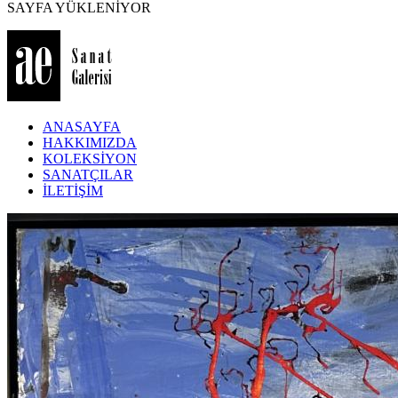
SAYFA YÜKLENİYOR
ANASAYFA
HAKKIMIZDA
KOLEKSİYON
SANATÇILAR
İLETİŞİM