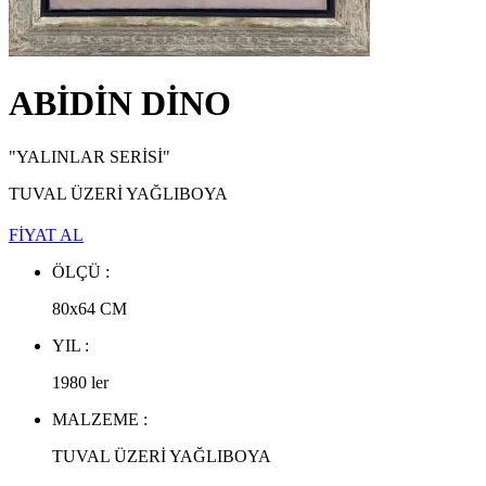
NEJAD MELİH DEVRİM ESERLERİ
,
EKREM YALÇINDAĞ ESERLERİ
,
ALEV EBUZİYYA ESERLERİ
,
HANEFİ YETER ESERLERİ
,
NEJAT SATI ESERLERİ
,
ABİDİN DİNO
ALEV EBUZİYYA SİESBYE ESERLERİ
,
EROL AKYAVAŞ ESERLERİ
,
KOMET ESERLERİ
,
"YALINLAR SERİSİ"
AYLA TURAN ESERLERİ
,
İHSAN CEMAL KARABURÇAK ESERLERİ
,
TUVAL ÜZERİ YAĞLIBOYA
FİYAT AL
ÖLÇÜ :
80x64
CM
YIL :
1980 ler
MALZEME :
TUVAL ÜZERİ YAĞLIBOYA