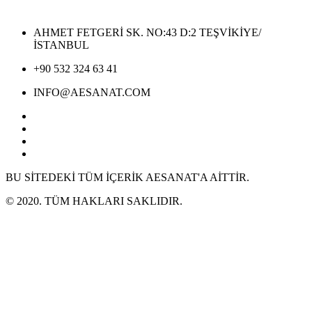
AHMET FETGERİ SK. NO:43 D:2 TEŞVİKİYE/
İSTANBUL
+90 532 324 63 41
INFO@AESANAT.COM
BU SİTEDEKİ TÜM İÇERİK AESANAT'A AİTTİR.
© 2020. TÜM HAKLARI SAKLIDIR.