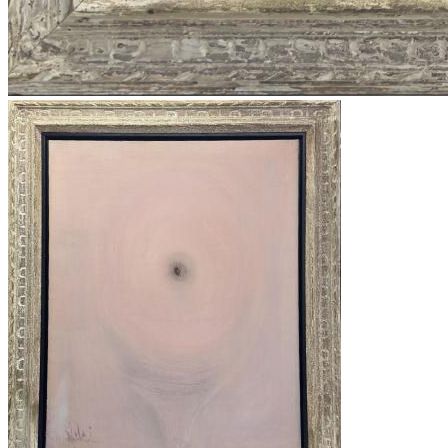
KEMAL TUFAN ESERLERİ
,
KEMAL ÖNSOY ESERLERİ
,
ÖZDEMİR ALTAN ESERLERİ
,
ZEKİ FAİK İZER ESERLERİ
,
HALİL VURUCUOĞLU ESERLERİ
,
ALBERT BİTRAN ESERLERİ
,
MÜBİN ORHON ESERLERİ
,
BUBİ ESERLERİ
,
EBRU UYGUN ESERLERİ
,
ZEKİ ARSLAN ESERLERİ
,
ARDAN ÖZMENOĞLU ESERLERİ
,
SEYDİ MURAT KOÇ ESERLERİ
,
BURHAN DOĞANÇAY ESERLERİ
,
SEDAT GİRGİN ESERLERİ
,
İNCİ EVİNER ESERLERİ
,
NURİ İYEM ESERLERİ
,
MEVLÜT AKYILDIZ ESERLERİ
,
OSMAN DİNÇ ESERLERİ
,
JORDI RIBES ESERLERİ
,
KATHERINAE BERNHARDT ESERLERİ
,
NİLBAR GÜREŞ ESERLERİ
,
SEÇKİN PİRİM ESERLERİ
,
YÜKSEL ARSLAN ESERLERİ
,
İLGİLİ ADALAN ESERLERİ
,
HAKAN ÇINAR ESERLERİ
,