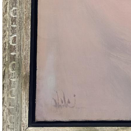
FERRUH BAŞAĞA ESERLERİ
,
GÜNGÖR TANER ESERLERİ
,
MEHMET GÜLERYÜZ ESERLERİ
,
MUSTAFA ATA ESERLERİ
,
ÖMER ULUÇ ESERLERİ
,
SAM FRANCIS ESERLERİ
,
SELMA GÜRBÜZ ESERLERİ
,
ZEKAİ ORMANCI ESERLERİ
,
ARZU AKGÜN ESERLERİ
,
GÜLTEN İMAMOĞLU ESERLERİ
,
BEDRİ RAHMİ EYÜBOĞLU ESERLERİ
,
DEVRİM ERBİL ESERLERİ
,
SELİM ALTAN ESERLERİ
,
EREN EYÜBOĞLU ESERLERİ
,
NURİ BATTAL ESERLERİ
,
YUSUF AYGEÇ ESERLERİ
,
SEVİNÇ ALTAN ESERLERİ
,
FİLİZ KAHRAMAN ESERLERİ
,
HAKKI ANLI ESERLERİ
,
SEO YOUNG DEOK ESERLERİ
,
ADNAN ÇOKER ESERLERİ
,
MUSTAFA HORASAN ESERLERİ
,
MURAT PULAT ESERLERİ
,
ABİDİN DİNO ESERLERİ
,