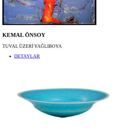
KEMAL TUFAN ESERLERİ
,
KEMAL ÖNSOY ESERLERİ
,
ÖZDEMİR ALTAN ESERLERİ
,
ZEKİ FAİK İZER ESERLERİ
,
HALİL VURUCUOĞLU ESERLERİ
,
ALBERT BİTRAN ESERLERİ
,
MÜBİN ORHON ESERLERİ
,
KEMAL ÖNSOY
BUBİ ESERLERİ
,
EBRU UYGUN ESERLERİ
,
TUVAL ÜZERİ YAĞLIBOYA
ZEKİ ARSLAN ESERLERİ
,
ARDAN ÖZMENOĞLU ESERLERİ
,
DETAYLAR
SEYDİ MURAT KOÇ ESERLERİ
,
BURHAN DOĞANÇAY ESERLERİ
,
SEDAT GİRGİN ESERLERİ
,
İNCİ EVİNER ESERLERİ
,
NURİ İYEM ESERLERİ
,
MEVLÜT AKYILDIZ ESERLERİ
,
OSMAN DİNÇ ESERLERİ
,
JORDI RIBES ESERLERİ
,
KATHERINAE BERNHARDT ESERLERİ
,
NİLBAR GÜREŞ ESERLERİ
,
SEÇKİN PİRİM ESERLERİ
,
YÜKSEL ARSLAN ESERLERİ
,
İLGİLİ ADALAN ESERLERİ
,
HAKAN ÇINAR ESERLERİ
,