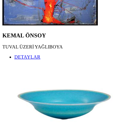
KEMAL TUFAN ESERLERİ
,
KEMAL ÖNSOY ESERLERİ
,
ÖZDEMİR ALTAN ESERLERİ
,
ZEKİ FAİK İZER ESERLERİ
,
HALİL VURUCUOĞLU ESERLERİ
,
ALBERT BİTRAN ESERLERİ
,
MÜBİN ORHON ESERLERİ
,
KEMAL ÖNSOY
BUBİ ESERLERİ
,
EBRU UYGUN ESERLERİ
,
TUVAL ÜZERİ YAĞLIBOYA
ZEKİ ARSLAN ESERLERİ
,
ARDAN ÖZMENOĞLU ESERLERİ
,
DETAYLAR
SEYDİ MURAT KOÇ ESERLERİ
,
BURHAN DOĞANÇAY ESERLERİ
,
SEDAT GİRGİN ESERLERİ
,
İNCİ EVİNER ESERLERİ
,
NURİ İYEM ESERLERİ
,
MEVLÜT AKYILDIZ ESERLERİ
,
OSMAN DİNÇ ESERLERİ
,
JORDI RIBES ESERLERİ
,
KATHERINAE BERNHARDT ESERLERİ
,
NİLBAR GÜREŞ ESERLERİ
,
SEÇKİN PİRİM ESERLERİ
,
YÜKSEL ARSLAN ESERLERİ
,
İLGİLİ ADALAN ESERLERİ
,
HAKAN ÇINAR ESERLERİ
,