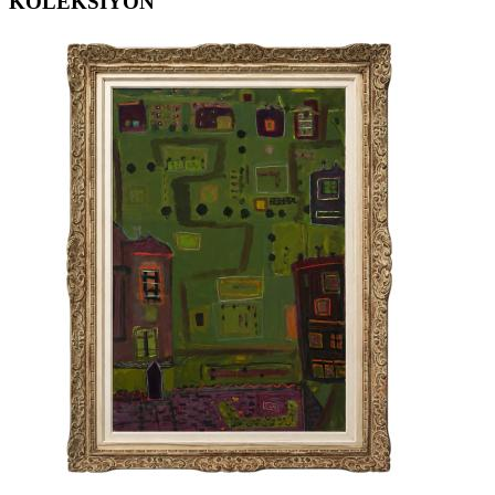
KOLEKSİYON
ERGİN İNAN ESERLERİ
,
FERRUH BAŞAĞA ESERLERİ
,
GÜNGÖR TANER ESERLERİ
,
MEHMET GÜLERYÜZ ESERLERİ
,
MUSTAFA ATA ESERLERİ
,
ÖMER ULUÇ ESERLERİ
,
SAM FRANCIS ESERLERİ
,
SELMA GÜRBÜZ ESERLERİ
,
ZEKAİ ORMANCI ESERLERİ
,
ARZU AKGÜN ESERLERİ
,
GÜLTEN İMAMOĞLU ESERLERİ
,
BEDRİ RAHMİ EYÜBOĞLU ESERLERİ
,
DEVRİM ERBİL ESERLERİ
,
SELİM ALTAN ESERLERİ
,
EREN EYÜBOĞLU ESERLERİ
,
NURİ BATTAL ESERLERİ
,
YUSUF AYGEÇ ESERLERİ
,
SEVİNÇ ALTAN ESERLERİ
,
FİLİZ KAHRAMAN ESERLERİ
,
HAKKI ANLI ESERLERİ
,