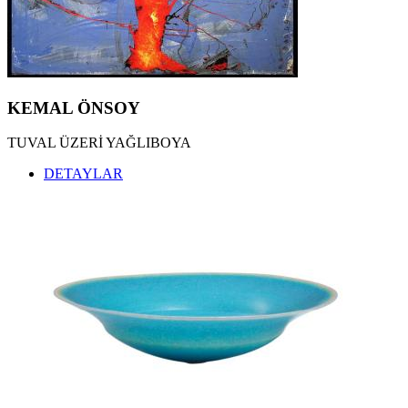
KEMAL TUFAN ESERLERİ
,
KEMAL ÖNSOY ESERLERİ
,
ÖZDEMİR ALTAN ESERLERİ
,
ZEKİ FAİK İZER ESERLERİ
,
HALİL VURUCUOĞLU ESERLERİ
,
ALBERT BİTRAN ESERLERİ
,
MÜBİN ORHON ESERLERİ
,
KEMAL ÖNSOY
BUBİ ESERLERİ
,
EBRU UYGUN ESERLERİ
,
TUVAL ÜZERİ YAĞLIBOYA
ZEKİ ARSLAN ESERLERİ
,
ARDAN ÖZMENOĞLU ESERLERİ
,
DETAYLAR
SEYDİ MURAT KOÇ ESERLERİ
,
BURHAN DOĞANÇAY ESERLERİ
,
SEDAT GİRGİN ESERLERİ
,
İNCİ EVİNER ESERLERİ
,
NURİ İYEM ESERLERİ
,
MEVLÜT AKYILDIZ ESERLERİ
,
OSMAN DİNÇ ESERLERİ
,
JORDI RIBES ESERLERİ
,
KATHERINAE BERNHARDT ESERLERİ
,
NİLBAR GÜREŞ ESERLERİ
,
SEÇKİN PİRİM ESERLERİ
,
YÜKSEL ARSLAN ESERLERİ
,
İLGİLİ ADALAN ESERLERİ
,
HAKAN ÇINAR ESERLERİ
,