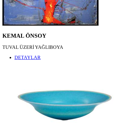
KEMAL TUFAN ESERLERİ
,
KEMAL ÖNSOY ESERLERİ
,
ÖZDEMİR ALTAN ESERLERİ
,
ZEKİ FAİK İZER ESERLERİ
,
HALİL VURUCUOĞLU ESERLERİ
,
ALBERT BİTRAN ESERLERİ
,
MÜBİN ORHON ESERLERİ
,
KEMAL ÖNSOY
BUBİ ESERLERİ
,
EBRU UYGUN ESERLERİ
,
TUVAL ÜZERİ YAĞLIBOYA
ZEKİ ARSLAN ESERLERİ
,
ARDAN ÖZMENOĞLU ESERLERİ
,
DETAYLAR
SEYDİ MURAT KOÇ ESERLERİ
,
BURHAN DOĞANÇAY ESERLERİ
,
SEDAT GİRGİN ESERLERİ
,
İNCİ EVİNER ESERLERİ
,
NURİ İYEM ESERLERİ
,
MEVLÜT AKYILDIZ ESERLERİ
,
OSMAN DİNÇ ESERLERİ
,
JORDI RIBES ESERLERİ
,
KATHERINAE BERNHARDT ESERLERİ
,
NİLBAR GÜREŞ ESERLERİ
,
SEÇKİN PİRİM ESERLERİ
,
YÜKSEL ARSLAN ESERLERİ
,
İLGİLİ ADALAN ESERLERİ
,
HAKAN ÇINAR ESERLERİ
,