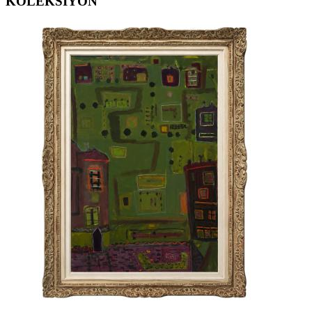
KOLEKSİYON
ERGİN İNAN ESERLERİ
,
FERRUH BAŞAĞA ESERLERİ
,
GÜNGÖR TANER ESERLERİ
,
MEHMET GÜLERYÜZ ESERLERİ
,
MUSTAFA ATA ESERLERİ
,
ÖMER ULUÇ ESERLERİ
,
SAM FRANCIS ESERLERİ
,
SELMA GÜRBÜZ ESERLERİ
,
ZEKAİ ORMANCI ESERLERİ
,
ARZU AKGÜN ESERLERİ
,
GÜLTEN İMAMOĞLU ESERLERİ
,
BEDRİ RAHMİ EYÜBOĞLU ESERLERİ
,
DEVRİM ERBİL ESERLERİ
,
SELİM ALTAN ESERLERİ
,
EREN EYÜBOĞLU ESERLERİ
,
NURİ BATTAL ESERLERİ
,
YUSUF AYGEÇ ESERLERİ
,
SEVİNÇ ALTAN ESERLERİ
,
FİLİZ KAHRAMAN ESERLERİ
,
HAKKI ANLI ESERLERİ
,