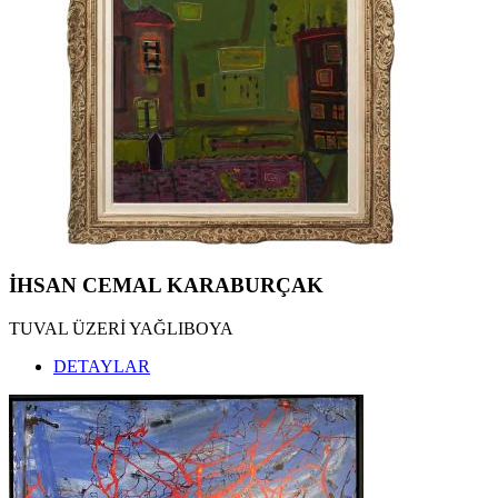
NEJAD MELİH DEVRİM ESERLERİ
,
EKREM YALÇINDAĞ ESERLERİ
,
ALEV EBUZİYYA ESERLERİ
,
HANEFİ YETER ESERLERİ
,
NEJAT SATI ESERLERİ
,
ALEV EBUZİYYA SİESBYE ESERLERİ
,
EROL AKYAVAŞ ESERLERİ
,
KOMET ESERLERİ
,
AYLA TURAN ESERLERİ
,
İHSAN CEMAL KARABURÇAK ESERLERİ
,
İHSAN CEMAL KARABURÇAK
TUVAL ÜZERİ YAĞLIBOYA
DETAYLAR