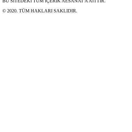
BU SİTEDEKİ TÜM İÇERİK AESANAT'A AİTTİR.
© 2020. TÜM HAKLARI SAKLIDIR.