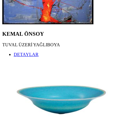
KEMAL TUFAN ESERLERİ
,
KEMAL ÖNSOY ESERLERİ
,
ÖZDEMİR ALTAN ESERLERİ
,
ZEKİ FAİK İZER ESERLERİ
,
HALİL VURUCUOĞLU ESERLERİ
,
ALBERT BİTRAN ESERLERİ
,
MÜBİN ORHON ESERLERİ
,
KEMAL ÖNSOY
BUBİ ESERLERİ
,
EBRU UYGUN ESERLERİ
,
TUVAL ÜZERİ YAĞLIBOYA
ZEKİ ARSLAN ESERLERİ
,
ARDAN ÖZMENOĞLU ESERLERİ
,
DETAYLAR
SEYDİ MURAT KOÇ ESERLERİ
,
BURHAN DOĞANÇAY ESERLERİ
,
SEDAT GİRGİN ESERLERİ
,
İNCİ EVİNER ESERLERİ
,
NURİ İYEM ESERLERİ
,
MEVLÜT AKYILDIZ ESERLERİ
,
OSMAN DİNÇ ESERLERİ
,
JORDI RIBES ESERLERİ
,
KATHERINAE BERNHARDT ESERLERİ
,
NİLBAR GÜREŞ ESERLERİ
,
SEÇKİN PİRİM ESERLERİ
,
YÜKSEL ARSLAN ESERLERİ
,
İLGİLİ ADALAN ESERLERİ
,
HAKAN ÇINAR ESERLERİ
,