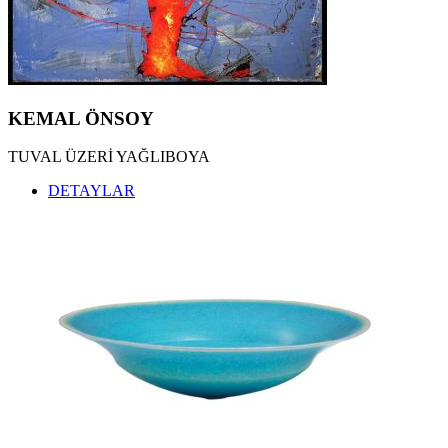
KEMAL TUFAN ESERLERİ
,
KEMAL ÖNSOY ESERLERİ
,
ÖZDEMİR ALTAN ESERLERİ
,
ZEKİ FAİK İZER ESERLERİ
,
HALİL VURUCUOĞLU ESERLERİ
,
ALBERT BİTRAN ESERLERİ
,
MÜBİN ORHON ESERLERİ
,
KEMAL ÖNSOY
BUBİ ESERLERİ
,
EBRU UYGUN ESERLERİ
,
TUVAL ÜZERİ YAĞLIBOYA
ZEKİ ARSLAN ESERLERİ
,
ARDAN ÖZMENOĞLU ESERLERİ
,
DETAYLAR
SEYDİ MURAT KOÇ ESERLERİ
,
BURHAN DOĞANÇAY ESERLERİ
,
SEDAT GİRGİN ESERLERİ
,
İNCİ EVİNER ESERLERİ
,
NURİ İYEM ESERLERİ
,
MEVLÜT AKYILDIZ ESERLERİ
,
OSMAN DİNÇ ESERLERİ
,
JORDI RIBES ESERLERİ
,
KATHERINAE BERNHARDT ESERLERİ
,
NİLBAR GÜREŞ ESERLERİ
,
SEÇKİN PİRİM ESERLERİ
,
YÜKSEL ARSLAN ESERLERİ
,
İLGİLİ ADALAN ESERLERİ
,
HAKAN ÇINAR ESERLERİ
,